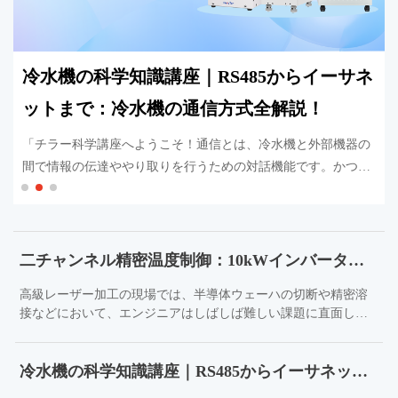
冷水機の科学知識講座｜RS485からイーサネ
ットまで：冷水機の通信方式全解説！
「チラー科学講座へようこそ！通信とは、冷水機と外部機器の
間で情報の伝達ややり取りを行うための対話機能です。かつて
はエンジニアが実際に機械室に赴き、冷水機のパネルからデー
タを手作業で記録したり、ボタンを操作する必要がありまし
た。
二チャンネル精密温度制御：10kWインバータ式二回路冷水機は、レーザー加工の温度制御課題をどう解決するのか？
高級レーザー加工の現場では、半導体ウェーハの切断や精密溶
接などにおいて、エンジニアはしばしば難しい課題に直面しま
す。レーザー装置本体は光束品質を安定させるために、水温の
変動を±0.1℃以内に抑える必要があります。一方で、光学カッテ
冷水機の科学知識講座｜RS485からイーサネットまで：冷水機の通信方式全解説！
ィングヘッドは高い湿度環境下での結露によるレンズの破損を
防ぐため、20～25℃（変動±0.5℃以内）という比較的高い水温を