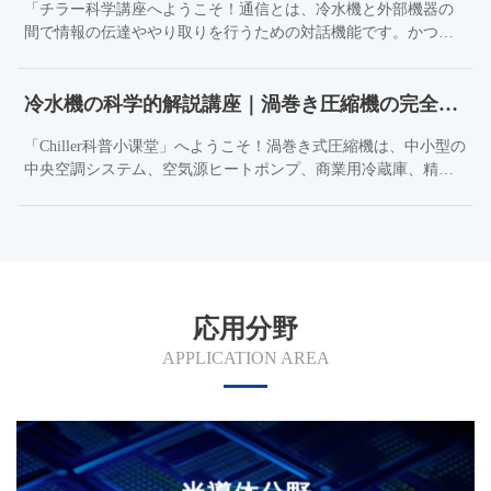
「チラー科学講座へようこそ！通信とは、冷水機と外部機器の
維持する必要があります。従来の対応策では、独立した冷凍機
間で情報の伝達ややり取りを行うための対話機能です。かつて
を2台設置する必要があり、スペースを占有するだけでなく、互
はエンジニアが実際に機械室に赴き、冷水機のパネルからデー
いに干渉し合い、システム全体の安定性に影響を及ぼす可能性
タを手作業で記録したり、ボタンを操作する必要がありまし
があります。...
冷水機の科学的解説講座｜渦巻き圧縮機の完全解説：原理＋選定方法＋実際の応用！
た。
「Chiller科普小课堂」へようこそ！渦巻き式圧縮機は、中小型の
中央空調システム、空気源ヒートポンプ、商業用冷蔵庫、精密
温度制御システムなどに広く使用される容積式圧縮機です。
応用分野
APPLICATION AREA