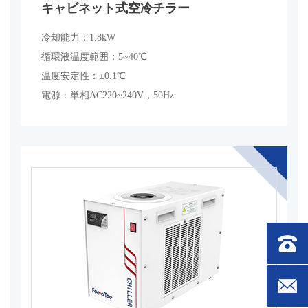
キャビネット式空冷チラー
冷却能力：1.8kW
循環液温度範囲：5~40℃
温度安定性：±0.1℃
電源：単相AC220~240V，50Hz
連絡先：0
メールボック