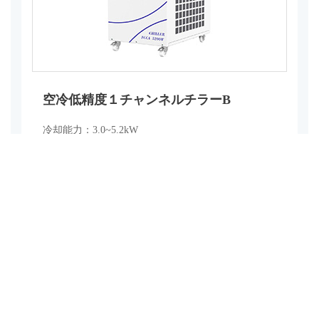
空冷低精度１チャンネルチラーB
冷却能力：3.0~5.2kW
循環液温度範囲：5~40℃
温度安定性：±0.5℃
電源：単相AC220~240V，50Hz