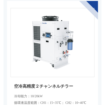
空冷高精度２チャンネルチラー
冷却能力：10/20kW
循環液温度範囲：CH1：15~35℃； CH2：10~40℃