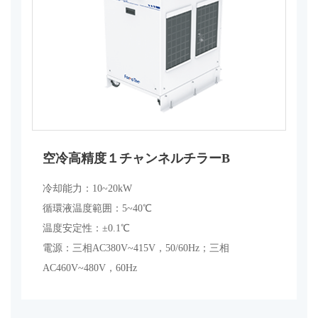
空冷高精度１チャンネルチラーB
冷却能力：10~20kW
循環液温度範囲：5~40℃
温度安定性：±0.1℃
電源：三相AC380V~415V，50/60Hz；三相
AC460V~480V，60Hz