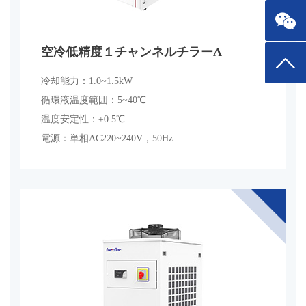
空冷低精度１チャンネルチラーA
トップ
冷却能力：1.0~1.5kW
循環液温度範囲：5~40℃
温度安定性：±0.5℃
電源：単相AC220~240V，50Hz