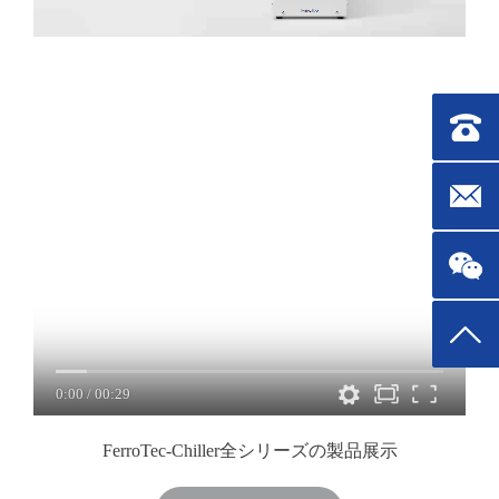
連絡先：0
メールボック
トップ
0:00
/
00:29
FerroTec-Chiller全シリーズの製品展示