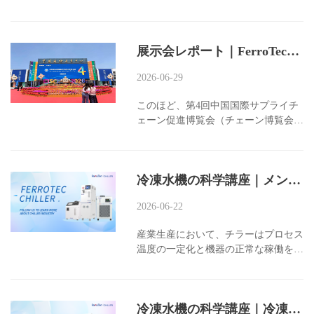
ステム、空気源ヒートポンプ、商業用
冷蔵庫、精密温度制御システムなどに
広く使用される容積式圧縮機です。
展示会レポート｜FerroTec、2026年チェーン博覧会に登場し、温度制御産業チェーンの新たなエコシステムを共創！
2026-06-29
このほど、第4回中国国際サプライチ
ェーン促進博覧会（チェーン博覧会）
が北京国際展示センター（順義館）で
盛大に開催された。世界中からサプラ
イチェーン協力に注目する国家レベル
冷凍水機の科学講座｜メンテナンスは停止まで待たずに：チラー定期メンテナンスガイドをチェック！
のイベントとして、今大会には85か
国・地域から1,000社以上の企業が集
2026-06-22
結し、デジタルテクノロジー、先進製
造、クリーンエネルギー、ヘルスライ
産業生産において、チラーはプロセス
フなど6大産業チェーンに焦点を当
温度の一定化と機器の正常な稼働を確
て、原材料から最終用途までの一貫し
保するための重要な補助機器です。多
た連携エコシステムをパノラマ的に紹
くの企業は、チラーは設置後、長期間
介した。...
メンテナンスなしで稼働できると考え
冷凍水機の科学講座｜冷凍水機の選定でよくある間違い？ 1つの実例で学べる！
ています。しかし、高圧警報、冷却能