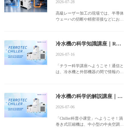
2026-07-28
高級レーザー加工の現場では、半導体
ウェーハの切断や精密溶接などにおい
て、エンジニアはしばしば難しい課題
に直面します。レーザー装置本体は光
束品質を安定させるために、水温の変
冷水機の科学知識講座｜RS485からイーサネットまで：冷水機の通信方式全解説！
動を±0.1℃以内に抑える必要がありま
す。一方で、光学カッティングヘッド
2026-07-16
は高い湿度環境下での結露によるレン
ズの破損を防ぐため、20～25℃（変動
「チラー科学講座へようこそ！通信と
±0.5℃以内）という比較的高い水温を
は、冷水機と外部機器の間で情報の伝
維持する必要があります。従来の対応
達ややり取りを行うための対話機能で
策では、独立した冷凍機を2台設置す
す。かつてはエンジニアが実際に機械
る必要があり、スペースを占有するだ
室に赴き、冷水機のパネルからデータ
けでなく、互いに干渉し合い、システ
冷水機の科学的解説講座｜渦巻き圧縮機の完全解説：原理＋選定方法＋実際の応用！
を手作業で記録したり、ボタンを操作
ム全体の安定性に影響を及ぼす可能性
する必要がありました。
があります。...
2026-07-06
「Chiller科普小课堂」へようこそ！渦
巻き式圧縮機は、中小型の中央空調シ