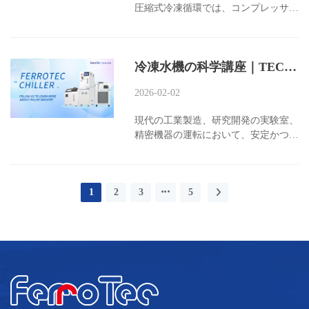
圧縮式冷凍循環では、コンプレッサ
ー、コンデンサ、トリップ装置、蒸発
器の4つの主要部品が欠かせません。
これらはすべて閉じた循環システムを
冷凍水機の科学講座｜TEC式空冷冷凍水機の仕組みと応用メリットを一記事で解説！
構成しています。その中でも、蒸発器
は形態は多様ですが、外部から熱を取
2026-02-02
り込み、冷媒の相変化を実現する核心
的な役割を担っており、システム内で
現代の工業製造、研究開発の実験室、
直接冷量を出力する重要な部品です。
精密機器の運転において、安定かつ信
本記事では、蒸発器の主な機能、主要
頼性の高い冷却システムは極めて重要
な種類およびそれぞれの技術的特徴に
です。新型温度制御装置として、TEC
ついてご紹介します。...
式風冷冷水機はその独自の動作原理と
1
2
3
5
優れた性能により、多くの分野で効率
的な放熱を必要とする場合に最適な選
択肢となっています。本記事では、
TEC式風冷冷水機の動作原理と応用上
の利点について体系的に解説します。
記事内容にご質問があるか、さらなる
冷水機に関する知識をお求めの方は、
コメント欄でお知らせください。
一、TEC式空冷冷水機の動作原理