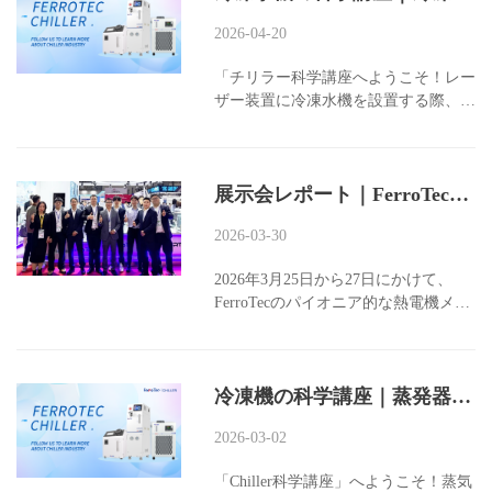
力の低下、コンプレッサーの故障、エ
2026-04-20
ネルギー消費量の急増など、チラーの
トラブルのほとんどは、不適切な定期
「チリラー科学講座へようこそ！レー
メンテナンスが原因です。そのため、
ザー装置に冷凍水機を設置する際、ど
チラーの長期安定稼働には、標準化さ
れくらいの出力が適切でしょうか？出
れた定期メンテナンスが不可欠です。
力を大きくすると初期投資が高くなり
この記事では、チラーメンテナンスの
ますが、小さすぎると温度制御が不十
要点をご紹介します。記事についてご
展示会レポート｜FerroTecのパイオニア型熱電機が冷凍水ポンプを携えて、SEMICON China 2026に登場！
分で、装置が過熱して停止したり、中
質問がある場合や、チラーについてさ
核部品が損傷する可能性もありま
らに詳しく知りたい場合は、下のコメ
2026-03-30
す…。本記事では、冷却対象設備に最
ント欄にご記入ください。 I. チラー
適な冷凍水機のモデル選び方法をご紹
定期メンテナンスの重要性 チ​​ラーの
2026年3月25日から27日にかけて、
介します。記事内容について疑問があ
コア損失のほとんどは、突発的な故障
FerroTecのパイオニア的な熱電機メー
るか、さらなる冷凍水機に関する知識
ではなく、時間の経過とともに蓄積さ
カーであるChiller冷凍機が、
を知りたい場合は、コメント欄でお気
れる小さな問題が原因です。粉塵の詰
SEMICON China 2026で中核製品を披
軽にご質問ください～」...
まり、配管のスケール付着、冷媒漏
露し、半導体分野における多様な熱管
れ、劣化したオイル、部品の緩みな
冷凍機の科学講座｜蒸発器はどのように「冷量を出力」するのか？機能、分類と選定ガイド！
理および精密温度制御技術の蓄積と革
ど、一見些細な問題でも、冷却効率の
新力を全面的に示しました。
低下、コンプレッサー負荷の増加、電
2026-03-02
気料金の上昇、そして深刻な場合には
主要部品の焼損に...
「Chiller科学講座」へようこそ！蒸気