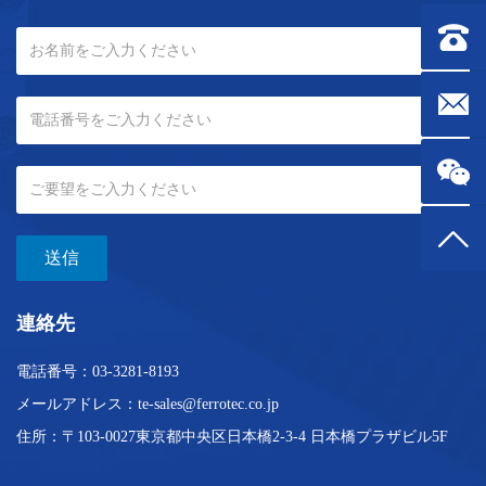
TEC式風冷冷水機の核心は、熱電冷却
連絡先：0
器（Thermoelectric Cooler、TEC）で
あり、半導体冷却モジュールとも呼ば
れます。この装置の動作原理はパルテ
メールボック
ット効果に基づいており、直流電流が
異なる2種類の半導体材料で構成され
た回路を流れる際に、接合部で吸熱ま
たは放熱が生じる現象を利用していま
す。冷凍機において、TECモジュール
の冷端は水冷板（内部に水を循環させ
トップ
る配管が設けられている）に密着して
送信
おり、循環水が直接TECの冷端から熱
を吸収す...
連絡先
電話番号：
03-3281-8193
メールアドレス：
te-sales@ferrotec.co.jp
住所：〒103-0027東京都中央区日本橋2-3-4
日本橋プラザビル5F