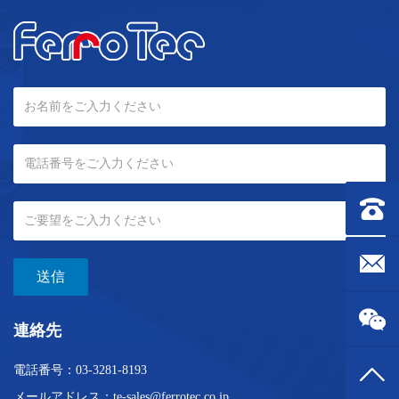
連絡先：0
メールボック
送信
連絡先
電話番号：
03-3281-8193
トップ
メールアドレス：
te-sales@ferrotec.co.jp