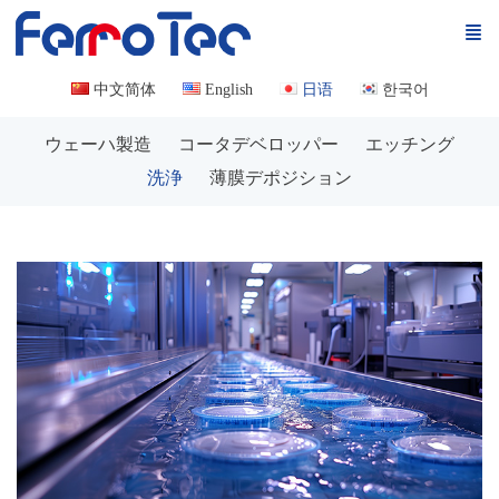
中文简体
English
日语
한국어
ウェーハ製造
コータデベロッパー
エッチング
洗浄
薄膜デポジション