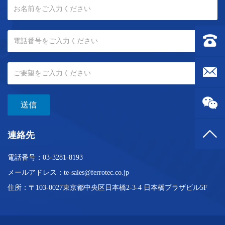
連絡先：0
メールボック
送信
トップ
連絡先
電話番号：
03-3281-8193
メールアドレス：
te-sales@ferrotec.co.jp
住所：〒103-0027東京都中央区日本橋2-3-4
日本橋プラザビル5F