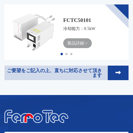
FCTC50101
冷却能力
：0.5kW
製品詳細 >
ご要望をご記入の上、直ちに対応させて頂き
ます