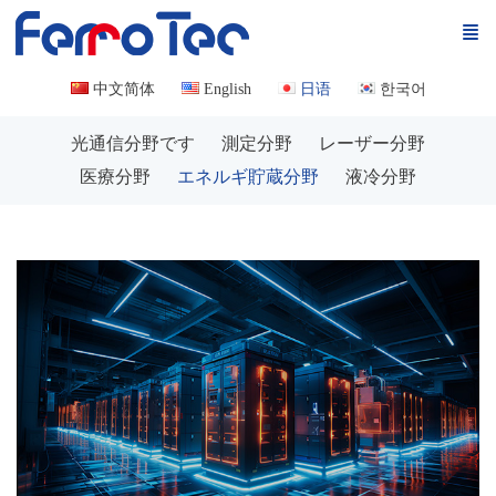
中文简体
English
日语
한국어
光通信分野です
測定分野
レーザー分野
医療分野
エネルギ貯蔵分野
液冷分野