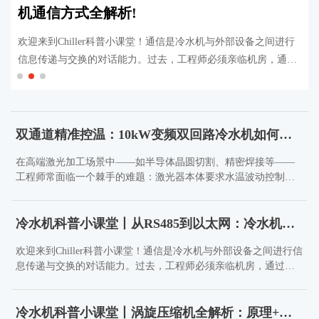
机通信方式全解析!
欢迎来到Chiller科普小课堂！通信是冷水机与外部设备之间进行
信息传递与交换的对话能力。过去，工程师必须亲临机房，通过
冷水机自带面板手动抄录数据、操作按钮。
双通道精准控温：10kW变频双回路冷水机如何破解激光加工温控难题？
在高端激光加工场景中——如半导体晶圆切割、精密焊接等——
工程师常面临一个棘手的难题：激光器本体要求水温波动控制在
±0.1 ℃以内，以确保光束质量稳定；而光学切割头却需维持20～
25℃（波动±0.5以内）的较高水温，防止高湿环境下结露导致镜
冷水机科普小课堂丨从RS485到以太网：冷水机通信方式全解析!
片炸裂。传统方案往往需要部署两台独立冷水机，不仅占用空
间，还可能相互干扰，影响整体稳定性...
欢迎来到Chiller科普小课堂！通信是冷水机与外部设备之间进行信
息传递与交换的对话能力。过去，工程师必须亲临机房，通过冷
水机自带面板手动抄录数据、操作按钮。
冷水机科普小课堂丨涡旋压缩机全解析：原理+选型+落地应用！